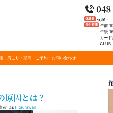
048-
休診日
火曜・土
受付時間
午前 1
午後 16
カード決
CLUB
痛
肩こり・頭痛
ご予約・お問い合わせ
の原因とは？
者: %s
kitaurawan