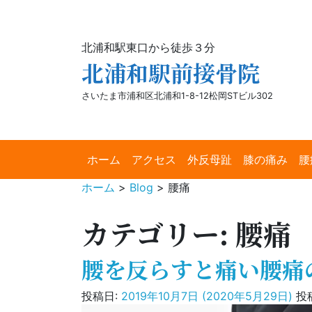
北浦和駅東口から徒歩３分
北浦和駅前接骨院
さいたま市浦和区北浦和1-8-12松岡STビル302
ホーム
アクセス
外反母趾
膝の痛み
腰
ホーム
>
Blog
>
腰痛
カテゴリー:
腰痛
腰を反らすと痛い腰痛
投稿日:
2019年10月7日
(2020年5月29日)
投稿