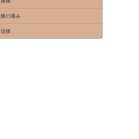
腰痛
膝の痛み
頭痛