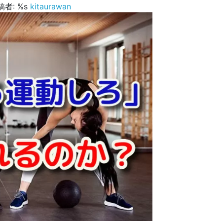
稿者: %s
kitaurawan