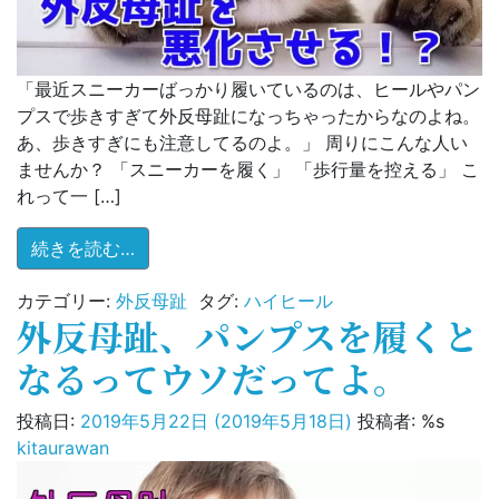
84％！
原
因
「最近スニーカーばっかり履いているのは、ヒールやパン
は
プスで歩きすぎて外反母趾になっちゃったからなのよね。
何？)
あ、歩きすぎにも注意してるのよ。」 周りにこんな人い
ませんか？ 「スニーカーを履く」 「歩行量を控える」 こ
れって一 […]
from 運動不足とスニーカーが外反母趾を悪
続きを読む…
カテゴリー:
外反母趾
タグ:
ハイヒール
外反母趾、パンプスを履くと
なるってウソだってよ。
投稿日:
2019年5月22日
(2019年5月18日)
投稿者: %s
kitaurawan