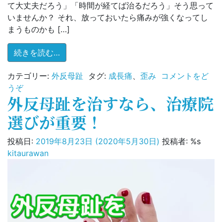
て大丈夫だろう」「時間が経てば治るだろう」そう思って
いませんか？ それ、放っておいたら痛みが強くなってし
まうものかも […]
from 子供の膝の痛みは成長痛だけじゃない!
続きを読む…
カテゴリー:
外反母趾
タグ:
成長痛
、
歪み
コメントをど
(子
うぞ
外反母趾を治すなら、治療院
供
の
選びが重要！
膝
の
投稿日:
2019年8月23日
(2020年5月30日)
投稿者: %s
痛
kitaurawan
み
は
成
長
痛
だ