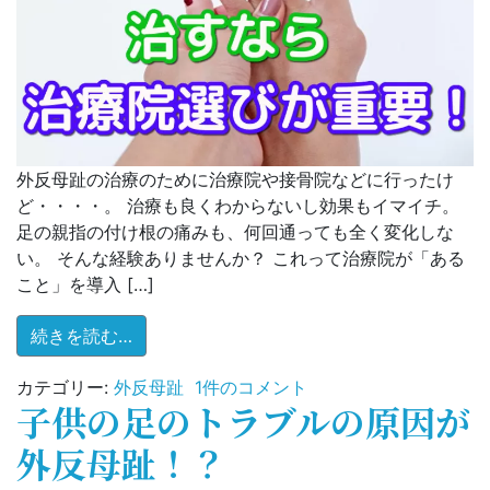
け
じ
ゃ
な
い!!
そ
の
外反母趾の治療のために治療院や接骨院などに行ったけ
２)
ど・・・・。 治療も良くわからないし効果もイマイチ。
足の親指の付け根の痛みも、何回通っても全く変化しな
い。 そんな経験ありませんか？ これって治療院が「ある
こと」を導入 […]
from 外反母趾を治すなら、治療院選びが重
続きを読む…
外
カテゴリー:
外反母趾
1件のコメント
子供の足のトラブルの原因が
反
母
外反母趾！？
趾