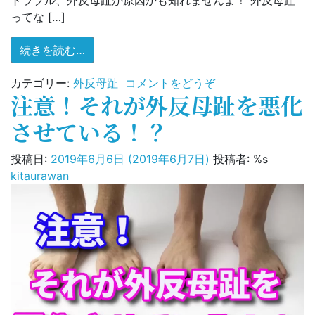
ってな […]
from 子供の足のトラブルの原因が外反母趾
続きを読む…
(子
カテゴリー:
外反母趾
コメントをどうぞ
注意！それが外反母趾を悪化
供
の
させている！？
足
の
投稿日:
2019年6月6日
(2019年6月7日)
投稿者: %s
ト
kitaurawan
ラ
ブ
ル
の
原
因
が
外