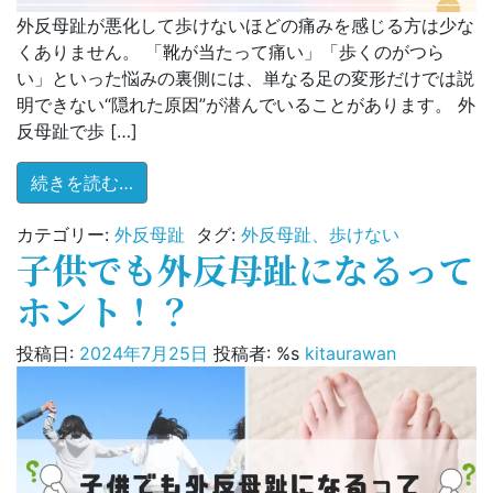
外反母趾が悪化して歩けないほどの痛みを感じる方は少な
くありません。 「靴が当たって痛い」「歩くのがつら
い」といった悩みの裏側には、単なる足の変形だけでは説
明できない“隠れた原因”が潜んでいることがあります。 外
反母趾で歩 […]
from 歩けないほどの外反母趾──原因は“足”
続きを読む…
カテゴリー:
外反母趾
タグ:
外反母趾、歩けない
子供でも外反母趾になるって
ホント！？
投稿日:
2024年7月25日
投稿者: %s
kitaurawan