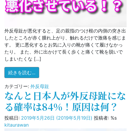
反
母
趾！？)
外反母趾が悪化すると、足の親指のつけ根の内側の突き出
したところが赤く腫れ上がり、触れるだけで激痛を感じま
す。 更に悪化するとお気に入りの靴が痛くて履けなかっ
たり。 また、外に出かけて長く歩くと痛くて靴を脱いで
しまいたくな […]
from 注意！それが外反母趾を悪化させてい
続きを読む…
カテゴリー:
外反母趾
なんと日本人が外反母趾にな
る確率は84％！原因は何？
投稿日:
2019年5月26日
(2019年5月19日)
投稿者: %s
kitaurawan