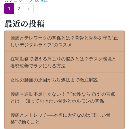
投
1
2
»
稿
ナ
最近の投稿
ビ
ゲ
ー
腰痛とテレワークの関係とは？背骨と骨盤を守る“正
シ
ョ
しいデジタルライフ”のススメ
ン
在宅勤務で増える肩こりの悩みとは？デスク環境と
姿勢改善でラクになる方法
女性の腰痛の原因から対処法まで徹底解説
腰痛＝運動不足じゃない！？“女性ならでは”の盲点
とは― 知っておきたい骨盤とホルモンの関係 ―
腰痛とストレッチ──本当に大切なのは“正しい骨
格”で動くこと