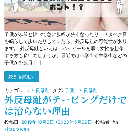
子供が以前と比べて急に歩幅が狭くなったり、ペタペタ音
を鳴らして歩いたりしていたら、外反母趾の可能性があり
ます。 外反母趾といえば、ハイヒールを履く女性を想像
する方も多いでしょうが、最近では小学生や中学生などの
子供が外反母 […]
from 子供でも外反母趾になるってホント！
続きを読む…
カテゴリー:
外反母趾
タグ:
子供、外反母趾
外反母趾がテーピングだけで
は治らない理由
投稿日:
2019年10月6日
(2020年5月29日)
投稿者: %s
kitaurawan