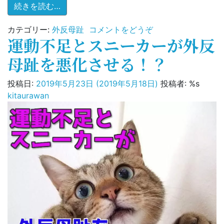
from なんと日本人が外反母趾になる確率は
続きを読む…
(な
カテゴリー:
外反母趾
コメントをどうぞ
運動不足とスニーカーが外反
ん
と
母趾を悪化させる！？
日
本
投稿日:
2019年5月23日
(2019年5月18日)
投稿者: %s
人
kitaurawan
が
外
反
母
趾
に
な
る
確
率
は