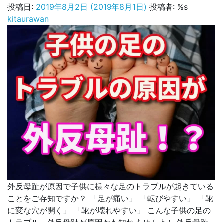
を
投稿日:
2019年8月2日
(2019年8月1日)
投稿者: %s
治
kitaurawan
す
な
ら、
治
療
院
選
び
が
重
要！
へ
の
外反母趾が原因で子供に様々な足のトラブルが起きている
ことをご存知ですか？ 「足が痛い」 「転びやすい」 「靴
に変な穴が開く」 「靴が壊れやすい」 こんな子供の足の
トラブル、外反母趾が原因かも知れませんよ！ 外反母趾