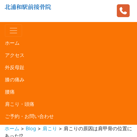
北浦和駅前接骨院
ホーム
アクセス
外反母趾
膝の痛み
腰痛
肩こり・頭痛
ご予約・お問い合わせ
ホーム
>
Blog
>
肩こり
>
肩こりの原因は肩甲骨の位置に
あった!?