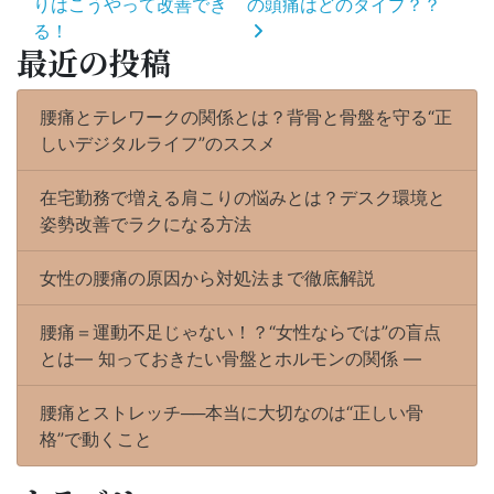
りはこうやって改善でき
の頭痛はどのタイプ？？
ナ
る！
ビ
最近の投稿
ゲ
ー
シ
腰痛とテレワークの関係とは？背骨と骨盤を守る“正
ョ
ン
しいデジタルライフ”のススメ
在宅勤務で増える肩こりの悩みとは？デスク環境と
姿勢改善でラクになる方法
女性の腰痛の原因から対処法まで徹底解説
腰痛＝運動不足じゃない！？“女性ならでは”の盲点
とは― 知っておきたい骨盤とホルモンの関係 ―
腰痛とストレッチ──本当に大切なのは“正しい骨
格”で動くこと