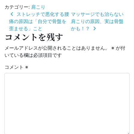
カテゴリー:
肩こり
投
ストレッチで悪化する腰
マッサージでも治らない
稿
痛の原因は「自分で骨盤を
肩こりの原因、実は骨盤
ナ
歪ませる」こと
かも！？
ビ
コメントを残す
ゲ
ー
シ
メールアドレスが公開されることはありません。
※
が付
ョ
いている欄は必須項目です
ン
コメント
※