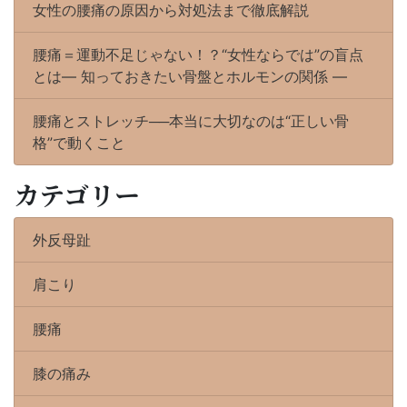
れ
女性の腰痛の原因から対処法まで徹底解説
は
ベ
腰痛＝運動不足じゃない！？“女性ならでは”の盲点
ッ
とは― 知っておきたい骨盤とホルモンの関係 ―
ド
が
腰痛とストレッチ──本当に大切なのは“正しい骨
悪
格”で動くこと
い
か
カテゴリー
も！？)
外反母趾
肩こり
腰痛
膝の痛み