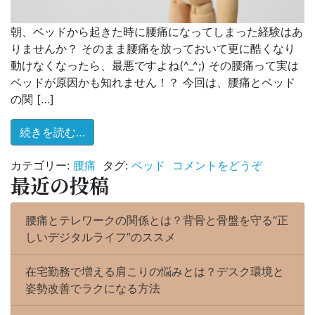
朝、ベッドから起きた時に腰痛になってしまった経験はあ
りませんか？ そのまま腰痛を放っておいて更に酷くなり
動けなくなったら、最悪ですよね(^_^;) その腰痛って実は
ベッドが原因かも知れません！？ 今回は、腰痛とベッド
の関 […]
from 朝起きると腰痛が・・・。それはベッ
続きを読む…
(朝
カテゴリー:
腰痛
タグ:
ベッド
コメントをどうぞ
最近の投稿
起
き
る
腰痛とテレワークの関係とは？背骨と骨盤を守る“正
と
しいデジタルライフ”のススメ
腰
痛
在宅勤務で増える肩こりの悩みとは？デスク環境と
が・・・
姿勢改善でラクになる方法
そ